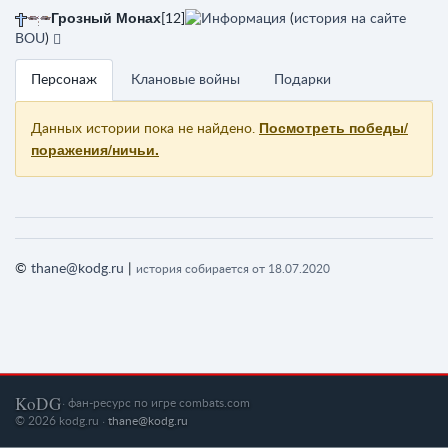
Грозный Монах
[12]
(
история на сайте
BOU
)
Персонаж
Клановые войны
Подарки
Посмотреть победы/
Данных истории пока не найдено.
поражения/ничьи.
©
thane@kodg.ru
|
история собирается от 18.07.2020
KoDG
· фан-ресурс по игре combats.com
© 2026 kodg.ru ·
thane@kodg.ru