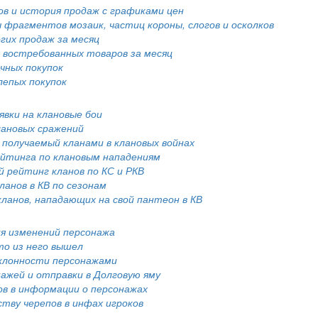
в и история продаж с графиками цен
 фрагментов мозаик, частиц короны, слогов и осколков
гих продаж за месяц
 востребованных товаров за месяц
чных покупок
лепых покупок
явки на клановые бои
лановых сражений
 получаемый кланами в клановых войнах
ейтинга по клановым нападениям
 рейтинг кланов по КС и РКВ
анов в КВ по сезонам
кланов, нападающих на свой пантеон в КВ
я изменений персонажа
то из него вышел
клонности персонажами
нажей и отправки в Долговую яму
ов в информации о персонажах
ству черепов в инфах игроков