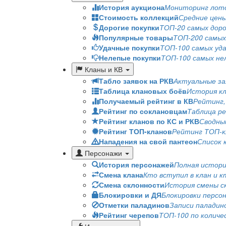
История аукциона
Мониторинг лото
Стоимость коллекций
Средние цены
Дорогие покупки
ТОП-20 самых доро
Популярные товары
ТОП-200 самых
Удачные покупки
ТОП-100 самых уда
Нелепые покупки
ТОП-100 самых не
Кланы и КВ
Табло заявок на РКВ
Актуальные за
Таблица клановых боёв
История к
Получаемый рейтинг в КВ
Рейтинг,
Рейтинг по соклановцам
Таблица р
Рейтинг кланов по КС и РКВ
Сводный
Рейтинг ТОП-кланов
Рейтинг ТОП-кл
Нападения на свой пантеон
Список 
Персонажи
История персонажей
Полная истори
Смена клана
Кто вступил в клан и к
Смена склонности
История смены с
Блокировки и ДЯ
Блокировки персо
Отметки паладинов
Записи паладин
Рейтинг черепов
ТОП-100 по количе