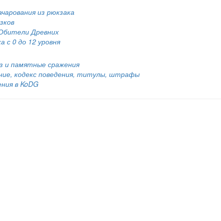
ачарования из рюкзака
зков
 Обители Древних
а с 0 до 12 уровня
юз и памятные сражения
ение, кодекс поведения, титулы, штрафы
ения в KoDG