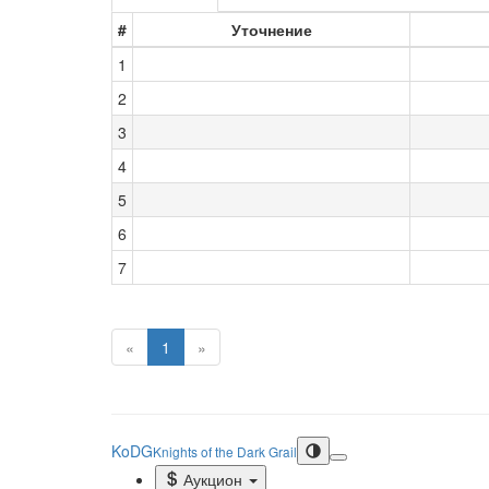
#
Уточнение
1
2
3
4
5
6
7
«
1
»
KoDG
Knights of the Dark Grail
Аукцион