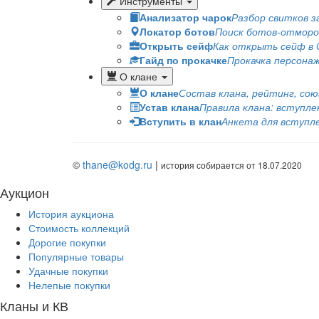
Инструменты
Анализатор чарок
Разбор свитков з
Локатор ботов
Поиск ботов-отморо
Открыть сейф
Как открыть сейф в
Гайд по прокачке
Прокачка персонаж
О клане
О клане
Состав клана, рейтинг, со
Устав клана
Правила клана: вступл
Вступить в клан
Анкета для вступл
©
thane@kodg.ru
|
история собирается от 18.07.2020
Аукцион
История аукциона
Стоимость коллекций
Дорогие покупки
Популярные товары
Удачные покупки
Нелепые покупки
Кланы и КВ