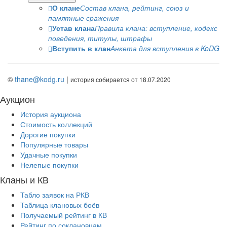
О клане
Состав клана, рейтинг, союз и
памятные сражения
Устав клана
Правила клана: вступление, кодекс
поведения, титулы, штрафы
Вступить в клан
Анкета для вступления в KoDG
©
thane@kodg.ru
|
история собирается от 18.07.2020
Аукцион
История аукциона
Стоимость коллекций
Дорогие покупки
Популярные товары
Удачные покупки
Нелепые покупки
Кланы и КВ
Табло заявок на РКВ
Таблица клановых боёв
Получаемый рейтинг в КВ
Рейтинг по соклановцам