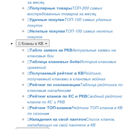
за месяц
Популярные товары
ТОП-200 самых
востребованных товаров за месяц
Удачные покупки
ТОП-100 самых удачных
покупок
Нелепые покупки
ТОП-100 самых нелепых
покупок
Кланы и КВ
Табло заявок на РКВ
Актуальные заявки на
клановые бои
Таблица клановых боёв
История клановых
сражений
Получаемый рейтинг в КВ
Рейтинг,
получаемый кланами в клановых войнах
Рейтинг по соклановцам
Таблица рейтинга по
клановым нападениям
Рейтинг кланов по КС и РКВ
Сводный рейтинг
кланов по КС и РКВ
Рейтинг ТОП-кланов
Рейтинг ТОП-кланов в КВ
по сезонам
Нападения на свой пантеон
Список кланов,
нападающих на свой пантеон в КВ