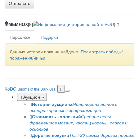
Отправить
MEMHOX
[9]
(
история на сайте BOU
)
Персонаж
Подарки
Данных истории пока не найдено.
Посмотреть победы/
поражения/ничьи.
KoDG
Knights of the Dark Grail
Аукцион
История аукциона
Мониторинг лотов и
история продаж с графиками цен
Стоимость коллекций
Средние цены
фрагментов мозаик, частиц короны, слогов и
осколков
Дорогие покупки
ТОП-20 самых дорогих продаж