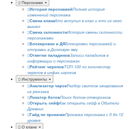
Персонажи
История персонажей
Полная история
изменений персонажа
Смена клана
Кто вступил в клан и кто из него
вышел
Смена склонности
История смены склонности
персонажами
Блокировки и ДЯ
Блокировки персонажей и
отправки в Долговую яму
Отметки паладинов
Записи паладинов в
информации о персонажах
Рейтинг черепов
ТОП-100 по количеству
черепов в инфах игроков
Инструменты
Анализатор чарок
Разбор свитков зачарования
из рюкзака
Локатор ботов
Поиск ботов-отморозков
Открыть сейф
Как открыть сейф в Обители
Древних
Гайд по прокачке
Прокачка персонажа с 0 до 12
уровня
О клане