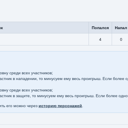
ик
Попался
Напал
4
0
овну среди всех участников;
астник в нападении, то минусуем ему весь проигрыш. Если более о
овну среди всех участников;
астник в защите, то минусуем ему весь проигрыш. Если более одно
вить его можно через
историю персонажей
.