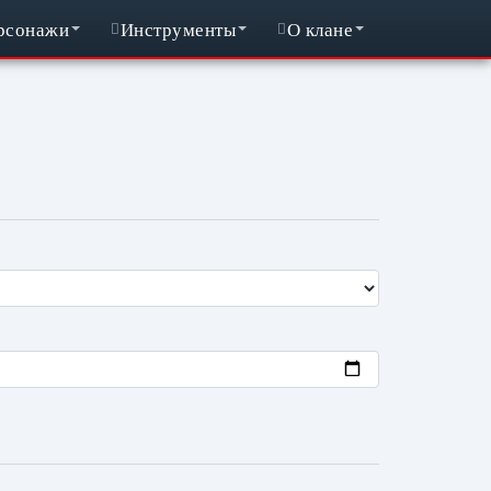
рсонажи
Инструменты
О клане