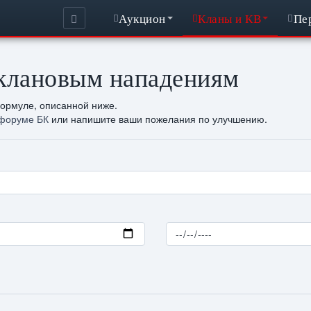
Аукцион
Кланы и КВ
Пе
 клановым нападениям
формуле, описанной ниже.
форуме БК
или напишите ваши пожелания по улучшению.