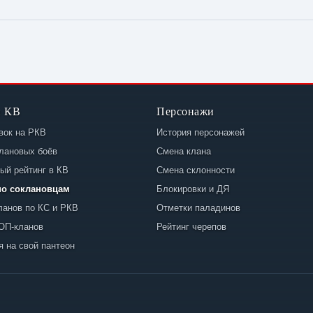
и КВ
Персонажи
вок на РКВ
История персонажей
клановых боёв
Смена клана
ый рейтинг в КВ
Смена склонности
по соклановцам
Блокировки и ДЯ
ланов по КС и РКВ
Отметки паладинов
ТОП-кланов
Рейтинг черепов
 на свой пантеон