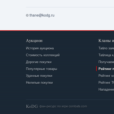
©
thane@kodg.ru
Аукцион
Кланы 
История аукциона
Табло зая
Стоимость коллекций
Таблица 
Дорогие покупки
Получаем
Популярные товары
Рейтинг 
Удачные покупки
Рейтинг к
Нелепые покупки
Рейтинг 
Нападения
KoDG
· фан-ресурс по игре combats.com