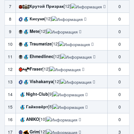
Крутой Призрак
[12]
7
0
Кисуня
[12]
8
0
Mete
[12]
9
0
Traumatize
[12]
10
0
Ehmedlinec
[12]
11
0
Fraser
[12]
12
0
Vishakanya
[12]
13
0
Night-Club
[9]
14
0
Гайковёрт
[8]
15
0
ANIKO
[10]
16
0
Grim
[12]
17
3