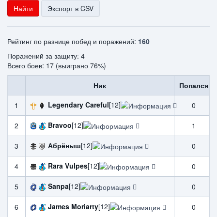
Найти
Экспорт в CSV
Рейтинг по разнице побед и поражений:
160
Поражений за защиту: 4
Всего боев: 17 (выиграно 76%)
Ник
Попался
Legendary Careful
[12]
1
0
Bravoo
[12]
2
1
Абрёныш
[12]
3
0
Rara Vulpes
[12]
4
0
Sanpa
[12]
5
0
James Moriarty
[12]
6
0