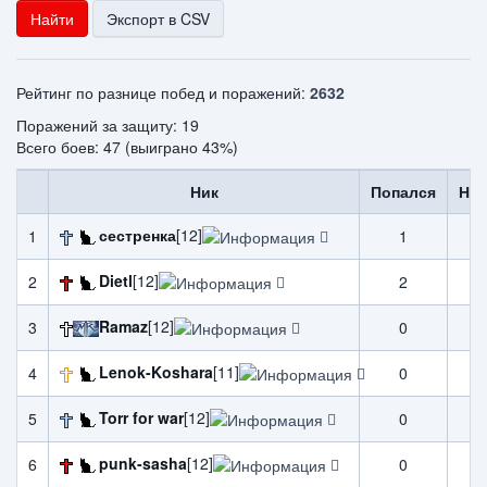
Найти
Экспорт в CSV
Рейтинг по разнице побед и поражений:
2632
Поражений за защиту: 19
Всего боев: 47 (выиграно 43%)
Ник
Попался
Нап
сестренка
[12]
1
1
1
Dietl
[12]
2
2
3
Ramaz
[12]
3
0
0
Lenok-Koshara
[11]
4
0
0
Torr for war
[12]
5
0
0
punk-sasha
[12]
6
0
0