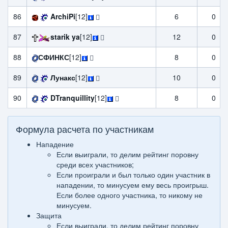
86
ArchiPi
[12]
6
0
87
starik ya
[12]
12
0
88
СФИНКС
[12]
8
0
89
Лунакс
[12]
10
0
90
DTranquillity
[12]
8
0
Формула расчета по участникам
Нападение
Если выиграли, то делим рейтинг поровну
среди всех участников;
Если проиграли и был только один участник в
нападении, то минусуем ему весь проигрыш.
Если более одного участника, то никому не
минусуем.
Защита
Если выиграли, то делим рейтинг поровну