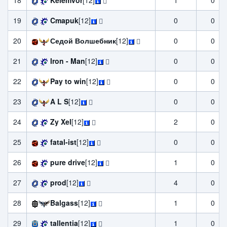
18
Kelemvor
[12]
1
0
19
Cmapuk
[12]
0
0
20
Седой Волшебник
[12]
0
0
21
Iron - Man
[12]
0
0
22
Pay to win
[12]
0
0
23
A L S
[12]
0
0
24
Zy Xel
[12]
2
0
25
fatal-ist
[12]
0
0
26
pure drive
[12]
1
0
27
prod
[12]
4
0
28
Balgass
[12]
1
0
29
tallentia
[12]
1
0