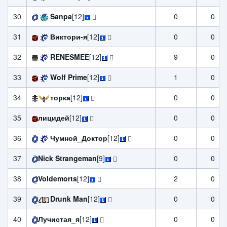
30
Sanpa
[12]
0
0
31
Виктори-я
[12]
0
0
32
RENESMEE
[12]
9
0
33
Wolf Prime
[12]
1
0
34
торка
[12]
0
0
35
лицидей
[12]
0
0
36
Чумной_Доктор
[12]
0
0
37
Nick Strangeman
[9]
0
0
38
Voldemorts
[12]
2
0
39
Drunk Man
[12]
0
0
40
Лучистая_я
[12]
0
0