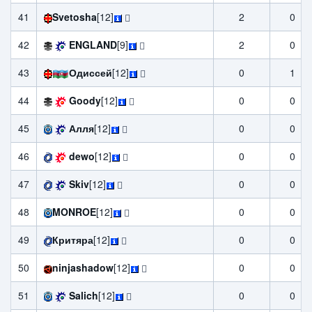
41
Svetosha
[12]
2
0
42
ENGLAND
[9]
2
0
43
Одиссей
[12]
0
1
44
Goody
[12]
0
0
45
Алля
[12]
0
0
46
dewo
[12]
0
0
47
Skiv
[12]
0
0
48
MONROE
[12]
0
0
49
Критяра
[12]
0
0
50
ninjashadow
[12]
0
0
51
Salich
[12]
0
0