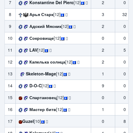
7
Konstantine Del Piero
[12]
2
0
8
Арья Старк
[12]
3
32
9
Адский Мясник
[12]
2
0
10
Сокровище
[12]
0
0
11
LAV
[12]
2
5
12
Капелька солнца
[12]
2
0
13
Skeleton-Mage
[12]
1
0
14
D-O-C
[12]
9
0
15
Спартаковец
[12]
0
0
16
Мастер битв
[12]
1
0
17
Guzel
[10]
0
8