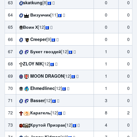
63
skatkung
[8]
0
0
64
Визунчик
[11]
0
0
65
Воин Х
[12]
0
0
66
Creeper
[9]
0
0
67
Букет гвоздей
[12]
1
0
68
ZLOY NIK
[12]
1
0
69
MOON DRAGON
[12]
1
0
70
Ehmedlinec
[12]
1
0
71
Basser
[12]
3
0
72
Каратель
[12]
8
2
73
Крутой Призрак
[12]
4
0