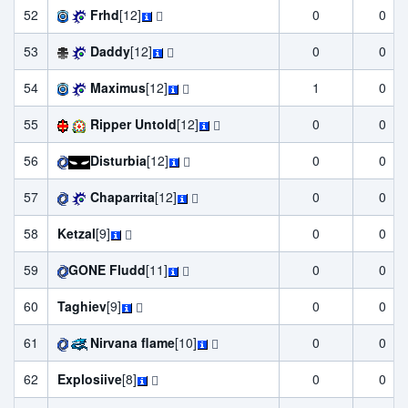
52
Frhd
[12]
0
0
53
Daddy
[12]
0
0
54
Maximus
[12]
1
0
55
Ripper Untold
[12]
0
0
56
Disturbia
[12]
0
0
57
Chaparrita
[12]
0
0
58
Ketzal
[9]
0
0
59
GONE Fludd
[11]
0
0
60
Taghiev
[9]
0
0
61
Nirvana flame
[10]
0
0
62
Explosiive
[8]
0
0