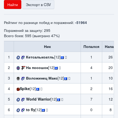
Найти
Экспорт в CSV
Рейтинг по разнице побед и поражений:
-51964
Поражений за защиту: 295
Всего боев: 595 (выиграно 47%)
Ник
Попался
Напал
1
Кетсалькоатль
[12]
1
26
2
На посошок
[12]
4
20
3
Воложинец Макс
[12]
1
10
4
Spike
[12]
2
16
5
World Warrior
[12]
7
12
6
to fly
[12]
0
8