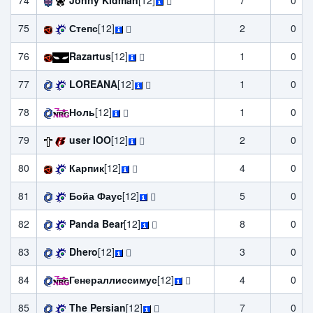
74
Jonny Kidman
[12]
7
0
75
Степс
[12]
2
0
76
Razartus
[12]
1
0
77
LOREANA
[12]
1
0
78
Ноль
[12]
1
0
79
user IOO
[12]
2
0
80
Карпик
[12]
4
0
81
Бойа Фаус
[12]
5
0
82
Panda Bear
[12]
8
0
83
Dhero
[12]
3
0
84
Генераллиссимус
[12]
4
0
85
The Persian
[12]
7
0