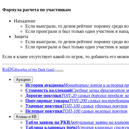
Формула расчета по участникам
Нападение
Если выиграли, то делим рейтинг поровну среди вс
Если проиграли и был только один участник в напа
Защита
Если выиграли, то делим рейтинг поровну среди вс
Если проиграли и был только один участник в защи
Если в клане отсутствует какой-то игрок, то добавить его можн
KoDG
Knights of the Dark Grail
Аукцион
История аукциона
Мониторинг лотов и история пр
Стоимость коллекций
Средние цены фрагментов моз
Дорогие покупки
ТОП-20 самых дорогих продаж за
Популярные товары
ТОП-200 самых востребованн
Удачные покупки
ТОП-100 самых удачных покупок
Нелепые покупки
ТОП-100 самых нелепых покупок
Кланы и КВ
Табло заявок на РКВ
Актуальные заявки на кланов
Таблица клановых боёв
История клановых сраже