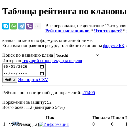
Таблица рейтинга по кланов
Все персонажи, не достигшие 12-го уровн
Рейтинг наставников
*
Что это дает?
*
клана считается по формуле, описанной ниже.
Если вам понравился ресурс, то лайкните топик на
форуме БК
и
Поиск по названию клана
Интервал
текущий сезон
текущая неделя
Экспорт в CSV
Найти
Рейтинг по разнице побед и поражений:
-11405
Поражений за защиту: 52
Всего боев: 112 (выиграно 54%)
Ник
Попался
Напал
1
0
6
Nessaj
[12]