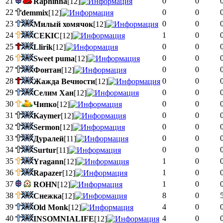
21
0
0
Raphinha
[12]
22
0
0
demmix
[12]
23
0
0
Милый хомячок
[12]
24
1
0
CEKIC
[12]
25
0
0
Llirik
[12]
26
0
0
Sweet puma
[12]
27
0
0
Фонтан
[12]
28
0
0
Жажда Вечности
[12]
29
0
0
Селим Хан
[12]
30
0
0
Чипко
[12]
31
0
0
Kaymer
[12]
32
0
0
Sermon
[12]
33
0
0
Дуралей
[11]
34
0
0
Surtur
[11]
35
1
0
Yragann
[12]
36
1
0
Rapazer
[12]
37
1
0
ROHN
[12]
38
8
0
Снежка
[12]
39
4
0
Old Monk
[12]
40
4
0
INSOMNIALIFE
[12]