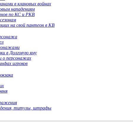
ланами в клановых войнах
новым нападениям
анов по КС и РКВ
 сезонам
ющих на свой пантеон в КВ
ерсонажа
ел
рсонажами
ки в Долговую яму
и о персонажах
инфах игроков
рюкзака
их
овня
сражения
ведения, титулы, штрафы