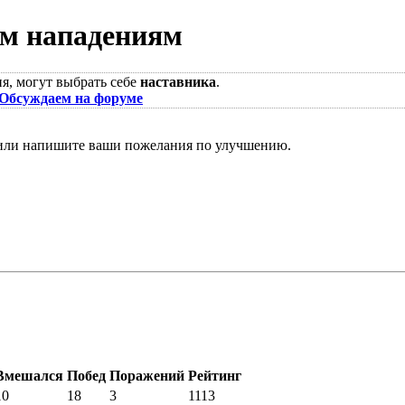
ым нападениям
я, могут выбрать себе
наставника
.
Обсуждаем на форуме
ли напишите ваши пожелания по улучшению.
Вмешался
Побед
Поражений
Рейтинг
10
18
3
1113