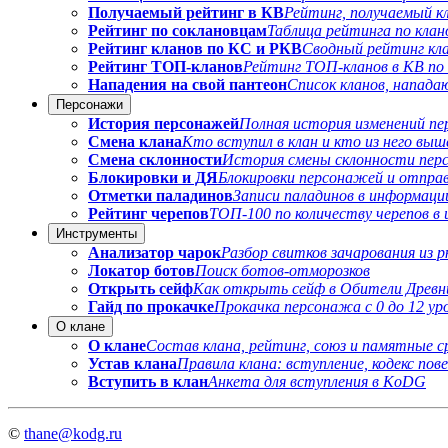
Получаемый рейтинг в КВ
Рейтинг, получаемый к
Рейтинг по соклановцам
Таблица рейтинга по кла
Рейтинг кланов по КС и РКВ
Сводный рейтинг кл
Рейтинг ТОП-кланов
Рейтинг ТОП-кланов в КВ по
Нападения на свой пантеон
Список кланов, напада
Персонажи
История персонажей
Полная история изменений п
Смена клана
Кто вступил в клан и кто из него выш
Смена склонности
История смены склонности пе
Блокировки и ДЯ
Блокировки персонажей и отправ
Отметки паладинов
Записи паладинов в информаци
Рейтинг черепов
ТОП-100 по количеству черепов в 
Инструменты
Анализатор чарок
Разбор свитков зачарования из 
Локатор ботов
Поиск ботов-отморозков
Открыть сейф
Как открыть сейф в Обители Древн
Гайд по прокачке
Прокачка персонажа с 0 до 12 ур
О клане
О клане
Состав клана, рейтинг, союз и памятные 
Устав клана
Правила клана: вступление, кодекс по
Вступить в клан
Анкета для вступления в KoDG
©
thane@kodg.ru