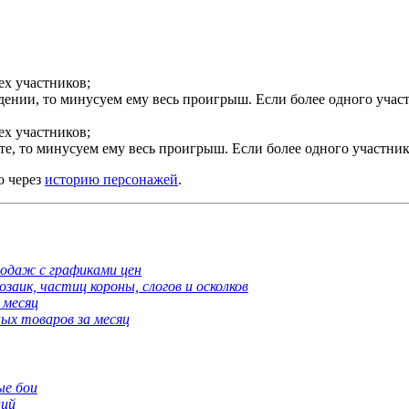
ех участников;
дении, то минусуем ему весь проигрыш. Если более одного учас
ех участников;
те, то минусуем ему весь проигрыш. Если более одного участник
о через
историю персонажей
.
одаж с графиками цен
аик, частиц короны, слогов и осколков
 месяц
ых товаров за месяц
ые бои
ний