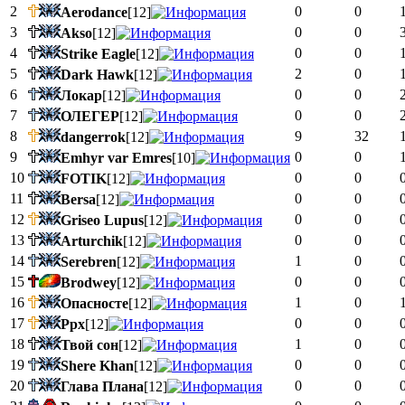
2
0
0
Aerodance
[12]
3
0
0
Akso
[12]
4
0
0
Strike Eagle
[12]
5
2
0
Dark Hawk
[12]
6
0
0
Локар
[12]
7
0
0
ОЛЕГЕР
[12]
8
9
32
dangerrok
[12]
9
0
0
Emhyr var Emres
[10]
10
0
0
FOTIK
[12]
11
0
0
Bersa
[12]
12
0
0
Griseo Lupus
[12]
13
0
0
Arturchik
[12]
14
1
0
Serebren
[12]
15
0
0
Brodwey
[12]
16
1
0
Опасносте
[12]
17
0
0
Ppx
[12]
18
1
0
Твой сон
[12]
19
0
0
Shere Khan
[12]
20
0
0
Глава Плана
[12]