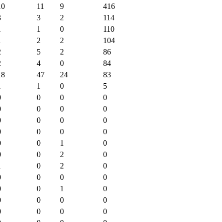
10
11
9
416
3
3
2
114
1
1
0
110
1
2
2
104
2
5
2
86
2
4
0
84
18
47
24
83
1
1
0
5
0
0
0
0
0
0
0
0
0
0
0
0
0
0
0
0
0
0
1
0
0
0
2
0
1
0
2
0
0
0
0
0
0
0
1
0
0
0
0
0
0
0
0
0