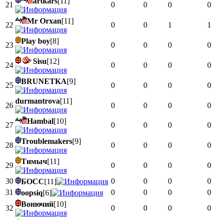
artkars
[11]
21
0
0
0
0
Mr Orxan
[11]
22
0
0
1
1
Play boy
[8]
23
0
0
0
0
Sisu
[12]
24
0
0
0
0
BRUNETKA
[9]
25
0
0
0
0
durmantrova
[11]
26
0
0
0
0
Hambal
[10]
27
0
0
0
0
Troublemakers
[9]
28
0
0
0
0
Тимыч
[11]
29
0
0
0
0
30
0
0
0
0
БОСС
[11]
31
0
0
0
0
oopsiq
[6]
Вонючий
[10]
32
0
0
0
0