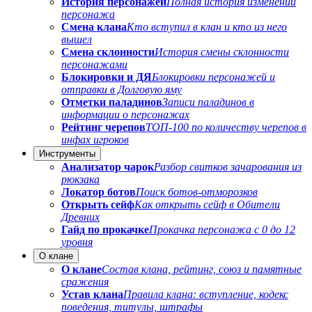
История персонажей
Полная история изменений
персонажа
Смена клана
Кто вступил в клан и кто из него
вышел
Смена склонности
История смены склонности
персонажами
Блокировки и ДЯ
Блокировки персонажей и
отправки в Долговую яму
Отметки паладинов
Записи паладинов в
информации о персонажах
Рейтинг черепов
ТОП-100 по количеству черепов в
инфах игроков
Инструменты
Анализатор чарок
Разбор свитков зачарования из
рюкзака
Локатор ботов
Поиск ботов-отморозков
Открыть сейф
Как открыть сейф в Обители
Древних
Гайд по прокачке
Прокачка персонажа с 0 до 12
уровня
О клане
О клане
Состав клана, рейтинг, союз и памятные
сражения
Устав клана
Правила клана: вступление, кодекс
поведения, титулы, штрафы