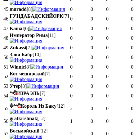
45
muradd
[8]
0
0
0
0
ГУНДАБАДСКИЙОРК
[7]
46
0
0
0
0
47
Kamal
[6]
0
0
0
0
Император Рима
[11]
48
0
0
0
0
49
Zukassi
[7]
0
0
0
0
Злой Бабр
[10]
50
0
0
0
0
51
Winnie
[8]
0
0
0
0
Кот чеширский
[7]
52
0
0
0
0
53
Утер
[8]
0
0
0
0
ИЗРАЭЛЬ
[7]
54
0
0
0
0
Король Из Баку
[12]
55
2
0
0
0
grafkrishnak
[12]
56
1
0
0
0
Восьмойский
[12]
57
2
0
0
0