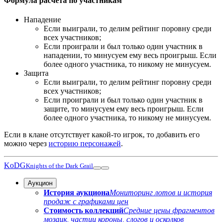
Формула расчета по участникам
Нападение
Если выиграли, то делим рейтинг поровну среди
всех участников;
Если проиграли и был только один участник в
нападении, то минусуем ему весь проигрыш. Если
более одного участника, то никому не минусуем.
Защита
Если выиграли, то делим рейтинг поровну среди
всех участников;
Если проиграли и был только один участник в
защите, то минусуем ему весь проигрыш. Если
более одного участника, то никому не минусуем.
Если в клане отсутствует какой-то игрок, то добавить его
можно через
историю персонажей
.
KoDG
Knights of the Dark Grail
Аукцион
История аукциона
Мониторинг лотов и история
продаж с графиками цен
Стоимость коллекций
Средние цены фрагментов
мозаик, частиц короны, слогов и осколков