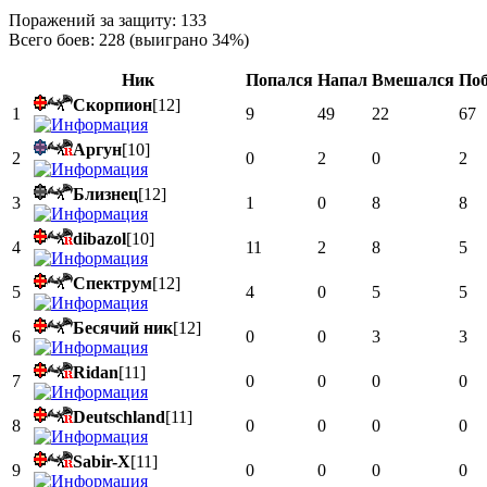
Поражений за защиту: 133
Всего боев: 228 (выиграно 34%)
Ник
Попался
Напал
Вмешался
Поб
Скорпион
[12]
1
9
49
22
67
Аргун
[10]
2
0
2
0
2
Близнец
[12]
3
1
0
8
8
dibazol
[10]
4
11
2
8
5
Спектрум
[12]
5
4
0
5
5
Бесячий ник
[12]
6
0
0
3
3
Ridan
[11]
7
0
0
0
0
Deutschland
[11]
8
0
0
0
0
Sabir-X
[11]
9
0
0
0
0