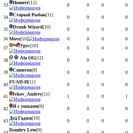
Homerr
[12]
33
0
0
0
0
Старый Рыбак
[11]
34
0
0
0
0
Drunk Wizard
[10]
35
0
0
0
0
36
Move
[10]
0
0
0
0
Урус
[10]
37
0
0
0
0
Ala OG
[12]
38
0
0
0
0
Cameron
[8]
39
0
0
0
0
FUAD-H
[11]
40
0
0
0
0
Ivkov_Andrey
[11]
41
1
0
0
1
Я с ушками
[9]
42
0
0
0
0
Дед Гаджи
[10]
43
0
0
0
0
Dzmitry Leto
[9]
44
0
0
0
0