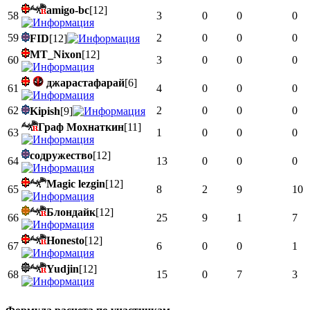
amigo-bc
[12]
58
3
0
0
0
59
2
0
0
0
FID
[12]
MT_Nixon
[12]
60
3
0
0
0
джарастафарай
[6]
61
4
0
0
0
62
2
0
0
0
Kipish
[9]
Граф Мохнаткин
[11]
63
1
0
0
0
содружество
[12]
64
13
0
0
0
Magic lezgin
[12]
65
8
2
9
10
Блондайк
[12]
66
25
9
1
7
Honesto
[12]
67
6
0
0
1
Yudjin
[12]
68
15
0
7
3