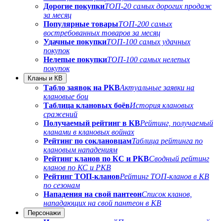
Дорогие покупки
ТОП-20 самых дорогих продаж
за месяц
Популярные товары
ТОП-200 самых
востребованных товаров за месяц
Удачные покупки
ТОП-100 самых удачных
покупок
Нелепые покупки
ТОП-100 самых нелепых
покупок
Кланы и КВ
Табло заявок на РКВ
Актуальные заявки на
клановые бои
Таблица клановых боёв
История клановых
сражений
Получаемый рейтинг в КВ
Рейтинг, получаемый
кланами в клановых войнах
Рейтинг по соклановцам
Таблица рейтинга по
клановым нападениям
Рейтинг кланов по КС и РКВ
Сводный рейтинг
кланов по КС и РКВ
Рейтинг ТОП-кланов
Рейтинг ТОП-кланов в КВ
по сезонам
Нападения на свой пантеон
Список кланов,
нападающих на свой пантеон в КВ
Персонажи