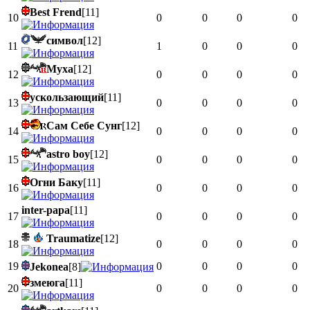
Best Frend
[11]
10
0
0
0
0
символ
[12]
11
1
0
0
0
Муха
[12]
12
0
0
0
0
ускользающий
[11]
13
0
0
0
0
Сам Себе Сунг
[12]
14
0
0
0
0
astro boy
[12]
15
0
0
0
0
Огни Баку
[11]
16
0
0
0
0
inter-papa
[11]
17
0
0
0
0
Traumatize
[12]
18
0
0
0
0
19
0
0
0
0
Jekonea
[8]
змеюга
[11]
20
0
0
0
0