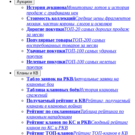
Аукцион
История аукциона
Мониторинг лотов и история
продаж с графиками цен
Стоимость коллекций
Средние цены фрагментов
мозаик, частиц короны, слогов и осколков
Дорогие покупки
ТОП-20 самых дорогих продаж
за месяц
Популярные товары
ТОП-200 самых
востребованных товаров за месяц
Удачные покупки
ТОП-100 самых удачных
покупок
Нелепые покупки
ТОП-100 самых нелепых
покупок
Кланы и КВ
Табло заявок на РКВ
Актуальные заявки на
клановые бои
Таблица клановых боёв
История клановых
сражений
Получаемый рейтинг в КВ
Рейтинг, получаемый
кланами в клановых войнах
Рейтинг по соклановцам
Таблица рейтинга по
клановым нападениям
Рейтинг кланов по КС и РКВ
Сводный рейтинг
кланов по КС и РКВ
Рейтинг ТОП-кланов
Рейтинг ТОП-кланов в КВ