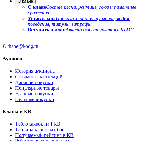
О клане
О клане
Состав клана, рейтинг, союз и памятные
сражения
Устав клана
Правила клана: вступление, кодекс
поведения, титулы, штрафы
Вступить в клан
Анкета для вступления в KoDG
©
thane@kodg.ru
Аукцион
История аукциона
Стоимость коллекций
Дорогие покупки
Популярные товары
Удачные покупки
Нелепые покупки
Кланы и КВ
Табло заявок на РКВ
Таблица клановых боёв
Получаемый рейтинг в КВ
Рейтинг по соклановцам