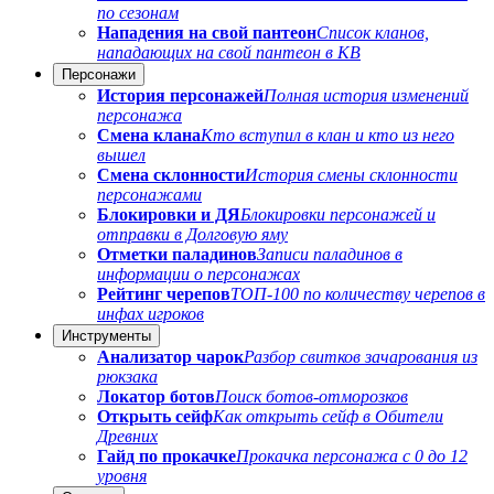
по сезонам
Нападения на свой пантеон
Список кланов,
нападающих на свой пантеон в КВ
Персонажи
История персонажей
Полная история изменений
персонажа
Смена клана
Кто вступил в клан и кто из него
вышел
Смена склонности
История смены склонности
персонажами
Блокировки и ДЯ
Блокировки персонажей и
отправки в Долговую яму
Отметки паладинов
Записи паладинов в
информации о персонажах
Рейтинг черепов
ТОП-100 по количеству черепов в
инфах игроков
Инструменты
Анализатор чарок
Разбор свитков зачарования из
рюкзака
Локатор ботов
Поиск ботов-отморозков
Открыть сейф
Как открыть сейф в Обители
Древних
Гайд по прокачке
Прокачка персонажа с 0 до 12
уровня