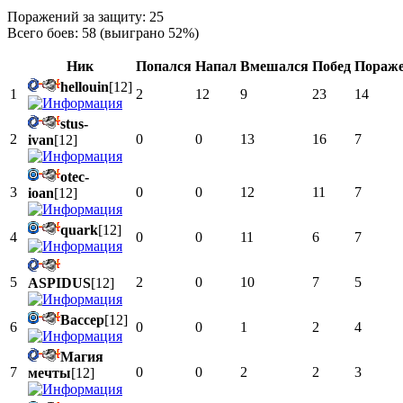
Поражений за защиту: 25
Всего боев: 58 (выиграно 52%)
Ник
Попался
Напал
Вмешался
Побед
Пораж
hellouin
[12]
1
2
12
9
23
14
stus-
2
0
0
13
16
7
ivan
[12]
otec-
3
0
0
12
11
7
ioan
[12]
quark
[12]
4
0
0
11
6
7
5
2
0
10
7
5
ASPIDUS
[12]
Вассер
[12]
6
0
0
1
2
4
Магия
7
0
0
2
2
3
мечты
[12]