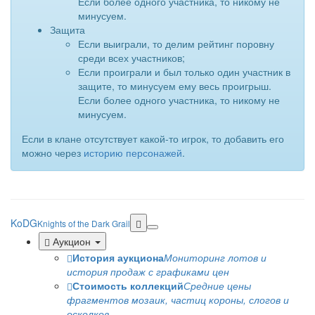
Если более одного участника, то никому не
минусуем.
Защита
Если выиграли, то делим рейтинг поровну
среди всех участников;
Если проиграли и был только один участник в
защите, то минусуем ему весь проигрыш.
Если более одного участника, то никому не
минусуем.
Если в клане отсутствует какой-то игрок, то добавить его
можно через
историю персонажей
.
KoDG
Knights of the Dark Grail
Аукцион
История аукциона
Мониторинг лотов и
история продаж с графиками цен
Стоимость коллекций
Средние цены
фрагментов мозаик, частиц короны, слогов и
осколков