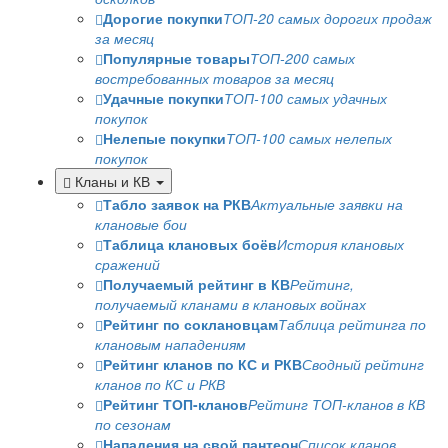
Дорогие покупки
ТОП-20 самых дорогих продаж
за месяц
Популярные товары
ТОП-200 самых
востребованных товаров за месяц
Удачные покупки
ТОП-100 самых удачных
покупок
Нелепые покупки
ТОП-100 самых нелепых
покупок
Кланы и КВ
Табло заявок на РКВ
Актуальные заявки на
клановые бои
Таблица клановых боёв
История клановых
сражений
Получаемый рейтинг в КВ
Рейтинг,
получаемый кланами в клановых войнах
Рейтинг по соклановцам
Таблица рейтинга по
клановым нападениям
Рейтинг кланов по КС и РКВ
Сводный рейтинг
кланов по КС и РКВ
Рейтинг ТОП-кланов
Рейтинг ТОП-кланов в КВ
по сезонам
Нападения на свой пантеон
Список кланов,