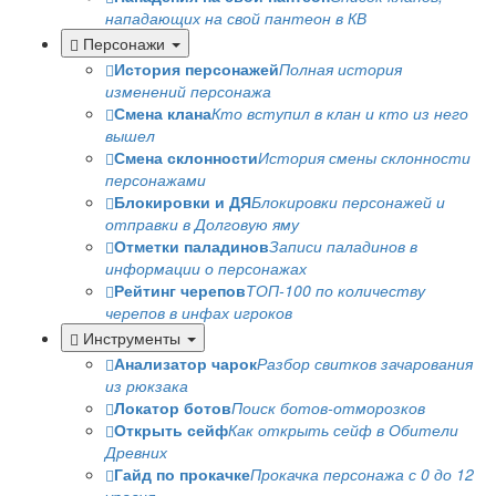
нападающих на свой пантеон в КВ
Персонажи
История персонажей
Полная история
изменений персонажа
Смена клана
Кто вступил в клан и кто из него
вышел
Смена склонности
История смены склонности
персонажами
Блокировки и ДЯ
Блокировки персонажей и
отправки в Долговую яму
Отметки паладинов
Записи паладинов в
информации о персонажах
Рейтинг черепов
ТОП-100 по количеству
черепов в инфах игроков
Инструменты
Анализатор чарок
Разбор свитков зачарования
из рюкзака
Локатор ботов
Поиск ботов-отморозков
Открыть сейф
Как открыть сейф в Обители
Древних
Гайд по прокачке
Прокачка персонажа с 0 до 12