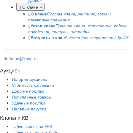
уровня
О клане
О клане
Состав клана, рейтинг, союз и
памятные сражения
Устав клана
Правила клана: вступление, кодекс
поведения, титулы, штрафы
Вступить в клан
Анкета для вступления в KoDG
©
thane@kodg.ru
Аукцион
История аукциона
Стоимость коллекций
Дорогие покупки
Популярные товары
Удачные покупки
Нелепые покупки
Кланы и КВ
Табло заявок на РКВ
Таблица клановых боёв