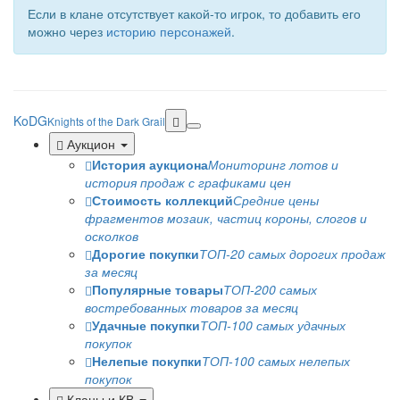
Если в клане отсутствует какой-то игрок, то добавить его
можно через
историю персонажей
.
KoDG
Knights of the Dark Grail
Аукцион
История аукциона
Мониторинг лотов и
история продаж с графиками цен
Стоимость коллекций
Средние цены
фрагментов мозаик, частиц короны, слогов и
осколков
Дорогие покупки
ТОП-20 самых дорогих продаж
за месяц
Популярные товары
ТОП-200 самых
востребованных товаров за месяц
Удачные покупки
ТОП-100 самых удачных
покупок
Нелепые покупки
ТОП-100 самых нелепых
покупок
Кланы и КВ