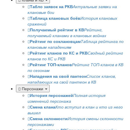
Табло заявок на РКВ
Актуальные заявки на
клановые бои
Таблица клановых боёв
История клановых
сражений
Получаемый рейтинг в КВ
Рейтинг,
получаемый кланами в клановых войнах
Рейтинг по соклановцам
Таблица рейтинга по
клановым нападениям
Рейтинг кланов по КС и РКВ
Сводный рейтинг
кланов по КС и РКВ
Рейтинг ТОП-кланов
Рейтинг ТОП-кланов в КВ
по сезонам
Нападения на свой пантеон
Список кланов,
нападающих на свой пантеон в КВ
Персонажи
История персонажей
Полная история
изменений персонажа
Смена клана
Кто вступил в клан и кто из него
вышел
Смена склонности
История смены склонности
персонажами