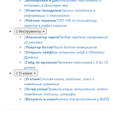
Блокировки и ДЯ
Блокировки персонажей и
отправки в Долговую яму
Отметки паладинов
Записи паладинов в
информации о персонажах
Рейтинг черепов
ТОП-100 по количеству
черепов в инфах игроков
Инструменты
Анализатор чарок
Разбор свитков зачарования
из рюкзака
Локатор ботов
Поиск ботов-отморозков
Открыть сейф
Как открыть сейф в Обители
Древних
Гайд по прокачке
Прокачка персонажа с 0 до 12
уровня
О клане
О клане
Состав клана, рейтинг, союз и
памятные сражения
Устав клана
Правила клана: вступление, кодекс
поведения, титулы, штрафы
Вступить в клан
Анкета для вступления в KoDG