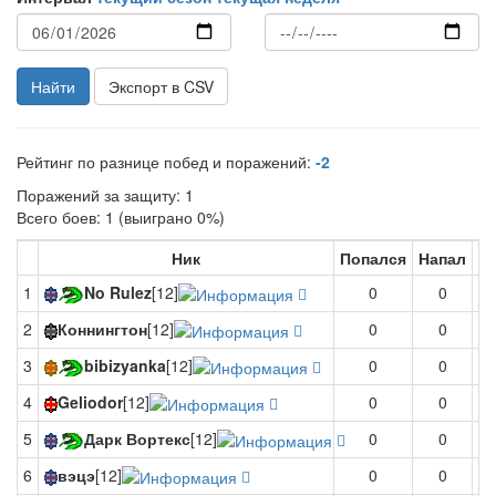
Найти
Экспорт в CSV
Рейтинг по разнице побед и поражений:
-2
Поражений за защиту: 1
Всего боев: 1 (выиграно 0%)
Ник
Попался
Напал
В
1
No Rulez
[12]
0
0
2
Коннингтон
[12]
0
0
3
bibizyanka
[12]
0
0
4
Geliodor
[12]
0
0
5
Дарк Вортекс
[12]
0
0
6
вэцэ
[12]
0
0