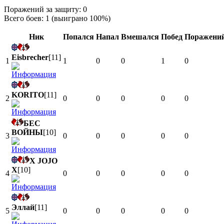
Поражений за защиту: 0
Всего боев: 1 (выиграно 100%)
Ник
Попался
Напал
Вмешался
Побед
Поражени
Eisbrecher
[11]
1
1
0
0
1
0
KORITO
[11]
2
0
0
0
0
0
БЕС
ВОЙНЫ
[10]
3
0
0
0
0
0
X JOJO
X
[10]
4
0
0
0
0
0
Эллай
[11]
5
0
0
0
0
0