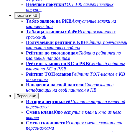
Нелепые покупки
ТОП-100 самых нелепых
покупок
Кланы и КВ
Табло заявок на РКВ
Актуальные заявки на
клановые бои
Таблица клановых боёв
История клановых
сражений
Получаемый рейтинг в КВ
Рейтинг, получаемый
кланами в клановых войнах
Рейтинг по соклановцам
Таблица рейтинга по
клановым нападениям
Рейтинг кланов по КС и РКВ
Сводный рейтинг
кланов по КС и РКВ
Рейтинг ТОП-кланов
Рейтинг ТОП-кланов в КВ
по сезонам
Нападения на свой пантеон
Список кланов,
нападающих на свой пантеон в КВ
Персонажи
История персонажей
Полная история изменений
персонажа
Смена клана
Кто вступил в клан и кто из него
вышел
Смена склонности
История смены склонности
персонажами