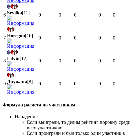
Sevilka
[11]
6
0
0
0
0
0
Horegon
[10]
7
0
0
0
0
0
Litvin
[12]
8
0
0
0
0
0
Дружаня
[8]
9
0
0
0
0
0
Формула расчета по участникам
Нападение
Если выиграли, то делим рейтинг поровну среди
всех участников;
Если проиграли и был только один участник в