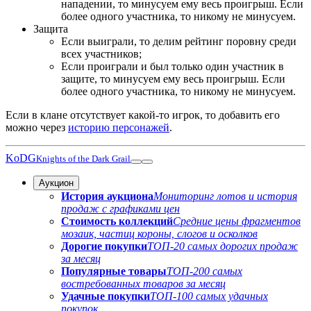
нападении, то минусуем ему весь проигрыш. Если
более одного участника, то никому не минусуем.
Защита
Если выиграли, то делим рейтинг поровну среди
всех участников;
Если проиграли и был только один участник в
защите, то минусуем ему весь проигрыш. Если
более одного участника, то никому не минусуем.
Если в клане отсутствует какой-то игрок, то добавить его
можно через
историю персонажей
.
KoDG
Knights of the Dark Grail
Аукцион
История аукциона
Мониторинг лотов и история
продаж с графиками цен
Стоимость коллекций
Средние цены фрагментов
мозаик, частиц короны, слогов и осколков
Дорогие покупки
ТОП-20 самых дорогих продаж
за месяц
Популярные товары
ТОП-200 самых
востребованных товаров за месяц
Удачные покупки
ТОП-100 самых удачных
покупок