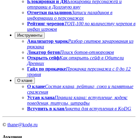
Блокировки и ДЯ
Блокировки персонажей и
отправки в Долговую яму
Отметки паладинов
Записи паладинов в
информации о персонажах
Рейтинг черепов
ТОП-100 по количеству черепов в
инфах игроков
Инструменты
Анализатор чарок
Разбор свитков зачарования из
рюкзака
Локатор ботов
Поиск ботов-отморозков
Открыть сейф
Как открыть сейф в Обители
Древних
Гайд по прокачке
Прокачка персонажа с 0 до 12
уровня
О клане
О клане
Состав клана, рейтинг, союз и памятные
сражения
Устав клана
Правила клана: вступление, кодекс
поведения, титулы, штрафы
Вступить в клан
Анкета для вступления в KoDG
©
thane@kodg.ru
Аукцион