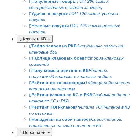
Популярные товары
ТОП-200 самых
востребованных товаров за месяц
Удачные покупки
ТОП-100 самых удачных
покупок
Нелепые покупки
ТОП-100 самых нелепых
покупок
Кланы и КВ
Табло заявок на РКВ
Актуальные заявки на
клановые бои
Таблица клановых боёв
История клановых
сражений
Получаемый рейтинг в КВ
Рейтинг,
получаемый кланами в клановых войнах
Рейтинг по соклановцам
Таблица рейтинга по
клановым нападениям
Рейтинг кланов по КС и РКВ
Сводный рейтинг
кланов по КС и РКВ
Рейтинг ТОП-кланов
Рейтинг ТОП-кланов в КВ
по сезонам
Нападения на свой пантеон
Список кланов,
нападающих на свой пантеон в КВ
Персонажи