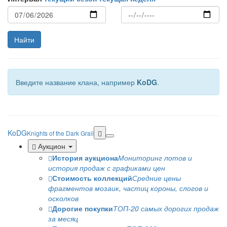
Найти
Введите название клана, например
KoDG
.
KoDG
Knights of the Dark Grail
Аукцион
История аукциона
Мониторинг лотов и
история продаж с графиками цен
Стоимость коллекций
Средние цены
фрагментов мозаик, частиц короны, слогов и
осколков
Дорогие покупки
ТОП-20 самых дорогих продаж
за месяц