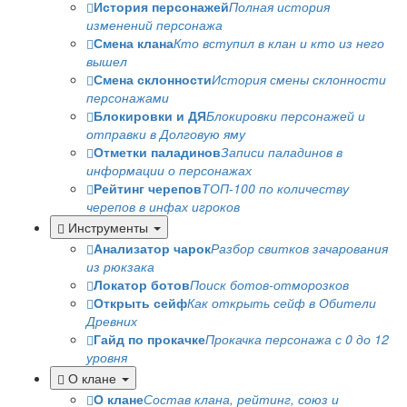
История персонажей
Полная история
изменений персонажа
Смена клана
Кто вступил в клан и кто из него
вышел
Смена склонности
История смены склонности
персонажами
Блокировки и ДЯ
Блокировки персонажей и
отправки в Долговую яму
Отметки паладинов
Записи паладинов в
информации о персонажах
Рейтинг черепов
ТОП-100 по количеству
черепов в инфах игроков
Инструменты
Анализатор чарок
Разбор свитков зачарования
из рюкзака
Локатор ботов
Поиск ботов-отморозков
Открыть сейф
Как открыть сейф в Обители
Древних
Гайд по прокачке
Прокачка персонажа с 0 до 12
уровня
О клане
О клане
Состав клана, рейтинг, союз и