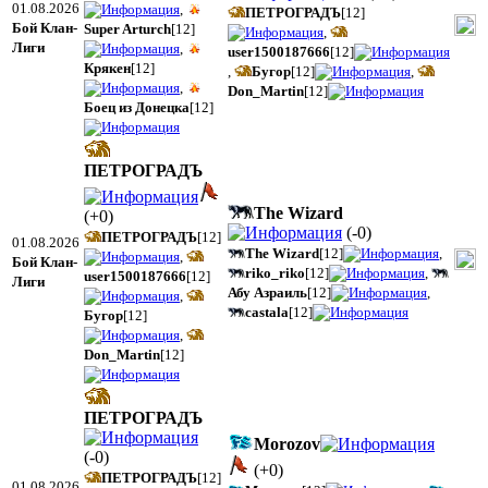
01.08.2026
,
ПЕТРОГРАДЪ
[12]
Бой Клан-
Super Arturch
[12]
,
Лиги
,
user1500187666
[12]
Крякен
[12]
,
Бугор
[12]
,
,
Don_Martin
[12]
Боец из Донецка
[12]
ПЕТРОГРАДЪ
The Wizard
(
+0
)
(
-0
)
ПЕТРОГРАДЪ
[12]
01.08.2026
The Wizard
[12]
,
,
Бой Клан-
riko_riko
[12]
,
user1500187666
[12]
Лиги
Абу Азраиль
[12]
,
,
castala
[12]
Бугор
[12]
,
Don_Martin
[12]
ПЕТРОГРАДЪ
Morozov
(
-0
)
(
+0
)
ПЕТРОГРАДЪ
[12]
01.08.2026