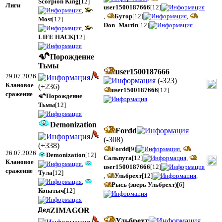
Scorpion King
[12]
Лиги
user1500187666
[12]
,
,
Бугор
[12]
,
Most
[12]
Don_Martin
[12]
,
LIFE HACK
[12]
Порождение
Тьмы
user1500187666
29.07.2026
(
-323
)
Клановое
(
+236
)
user1500187666
[12]
сражение
Порождение
Тьмы
[12]
Demonization
Fordd
(
-308
)
(
+338
)
Fordd
[9]
,
26.07.2026
Demonization
[12]
Сальпуга
[12]
,
Клановое
,
user1500187666
[12]
сражение
Тула
[12]
,
Ульбрехт
[12]
,
,
Рысь (зверь Ульбрехт)
[6]
Копатыч
[12]
ZIMAGOR
Ульбрехт