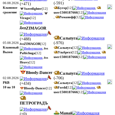
(
-591
)
06.08.2026
(
+471
)
Клановое
Бугор
[12]
,
Sweetfighter
[12]
сражение
user1500187666
[12]
,
,
Романофф
[12]
Virago
[12]
ZIMAGOR
Сальпуга
(
+488
)
(
-976
)
05.08.2026
ZIMAGOR
[12]
Клановый
Сальпуга
[12]
,
,
Вызов
Ульбрехт
[12]
,
Paftichuga
[12]
user1500187666
[12]
,
Heavy
[12]
Bloody-Dancer
Сальпуга
(
-706
)
02.08.2026
РКВ
Сальпуга
[12]
,
(
+434
)
10 на 10
Fordd
[12]
,
Bloody-Dancer
[12]
user1500187666
[12]
ПЕТРОГРАДЪ
Манай
(
+0
)