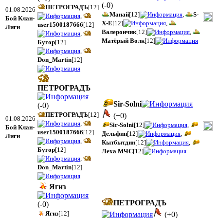
(
-0
)
ПЕТРОГРАДЪ
[12]
01.08.2026
Манай
[12]
,
S-
,
Бой Клан-
X-E
[12]
,
user1500187666
[12]
Лиги
Валерончик
[12]
,
,
Матёрый Волк
[12]
Бугор
[12]
,
Don_Martin
[12]
ПЕТРОГРАДЪ
Sir-Solni
(
-0
)
ПЕТРОГРАДЪ
[12]
(
+0
)
01.08.2026
,
Sir-Solni
[12]
,
Бой Клан-
user1500187666
[12]
Дельфин
[12]
,
Лиги
,
Кытбытдин
[12]
,
Бугор
[12]
Леха МЧС
[12]
,
Don_Martin
[12]
Ягиз
ПЕТРОГРАДЪ
(
-0
)
Ягиз
[12]
(
+0
)