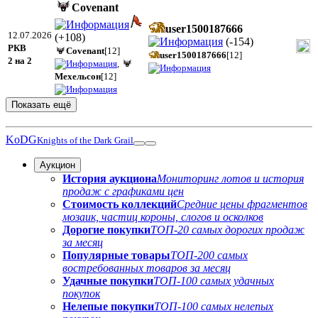
Covenant
user1500187666
12.07.2026
(
+108
)
(
-154
)
РКВ
Covenant
[12]
user1500187666
[12]
2 на 2
,
Мехельсон
[12]
Показать ещё
KoDG
Knights of the Dark Grail
Аукцион
История аукциона
Мониторинг лотов и история
продаж с графиками цен
Стоимость коллекций
Средние цены фрагментов
мозаик, частиц короны, слогов и осколков
Дорогие покупки
ТОП-20 самых дорогих продаж
за месяц
Популярные товары
ТОП-200 самых
востребованных товаров за месяц
Удачные покупки
ТОП-100 самых удачных
покупок
Нелепые покупки
ТОП-100 самых нелепых