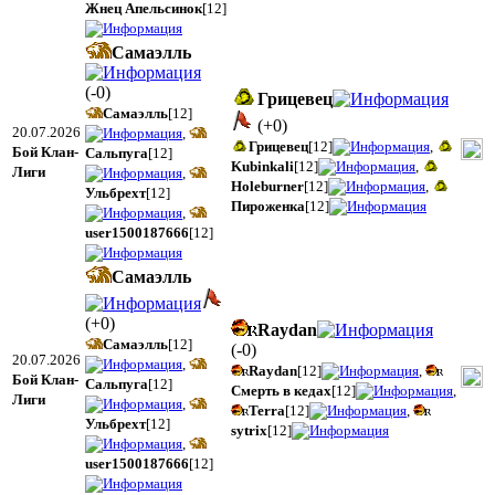
Жнец Апельсинок
[12]
Самаэлль
(
-0
)
Грицевец
Самаэлль
[12]
(
+0
)
20.07.2026
,
Грицевец
[12]
,
Бой Клан-
Сальпуга
[12]
Kubinkali
[12]
,
Лиги
,
Holeburner
[12]
,
Ульбрехт
[12]
Пироженка
[12]
,
user1500187666
[12]
Самаэлль
(
+0
)
Raydan
Самаэлль
[12]
(
-0
)
20.07.2026
,
Raydan
[12]
,
Бой Клан-
Сальпуга
[12]
Смерть в кедах
[12]
,
Лиги
,
Terra
[12]
,
Ульбрехт
[12]
sytrix
[12]
,
user1500187666
[12]