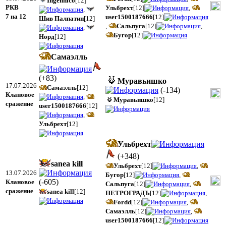
Ingennico
[12]
РКВ
Ульбрехт
[12]
,
,
7 на 12
user1500187666
[12]
Шив Палпатин
[12]
,
Сальпуга
[12]
,
,
Бугор
[12]
Норд
[12]
Самаэлль
(
+83
)
Муравьишко
17.07.2026
Самаэлль
[12]
(
-134
)
Клановое
,
Муравьишко
[12]
сражение
user1500187666
[12]
,
Ульбрехт
[12]
Ульбрехт
(
+348
)
sanea kill
Ульбрехт
[12]
,
13.07.2026
Бугор
[12]
,
(
-605
)
Клановое
Сальпуга
[12]
,
сражение
sanea kill
[12]
ПЕТРОГРАДЪ
[12]
,
Fordd
[12]
,
Самаэлль
[12]
,
user1500187666
[12]