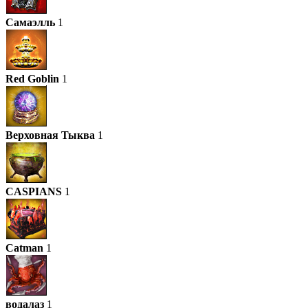
Самаэлль
1
Red Goblin
1
Верховная Тыква
1
CASPIANS
1
Catman
1
водалаз
1