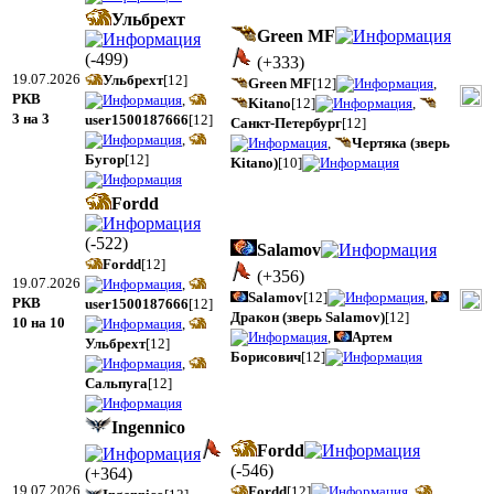
Ульбрехт
Green MF
(
-499
)
(
+333
)
19.07.2026
Ульбрехт
[12]
Green MF
[12]
,
РКВ
,
Kitano
[12]
,
3 на 3
user1500187666
[12]
Санкт-Петербург
[12]
,
,
Чертяка (зверь
Бугор
[12]
Kitano)
[10]
Fordd
(
-522
)
Salamov
Fordd
[12]
(
+356
)
19.07.2026
,
Salamov
[12]
,
РКВ
user1500187666
[12]
Дракон (зверь Salamov)
[12]
10 на 10
,
,
Артем
Ульбрехт
[12]
Борисович
[12]
,
Сальпуга
[12]
Ingennico
Fordd
(
-546
)
(
+364
)
19.07.2026
Fordd
[12]
,