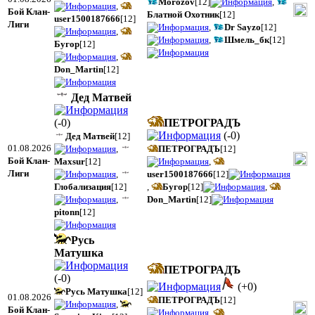
Morozov
[12]
,
,
Бой Клан-
Блатной Охотник
[12]
user1500187666
[12]
Лиги
,
Dr Sayzo
[12]
,
,
Шмель_бк
[12]
Бугор
[12]
,
Don_Martin
[12]
Дед Матвей
(
-0
)
ПЕТРОГРАДЪ
(
-0
)
Дед Матвей
[12]
01.08.2026
,
ПЕТРОГРАДЪ
[12]
Бой Клан-
Maxsur
[12]
,
Лиги
,
user1500187666
[12]
Глобализация
[12]
,
Бугор
[12]
,
,
Don_Martin
[12]
pitonn
[12]
Русь
Матушка
ПЕТРОГРАДЪ
(
-0
)
(
+0
)
Русь Матушка
[12]
01.08.2026
ПЕТРОГРАДЪ
[12]
,
Бой Клан-
,