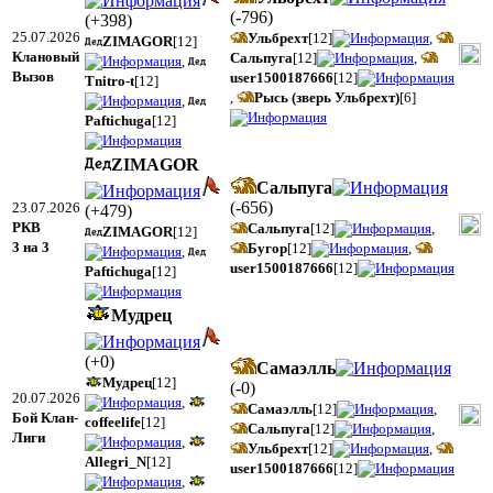
(
-796
)
(
+398
)
25.07.2026
Ульбрехт
[12]
,
ZIMAGOR
[12]
Клановый
Сальпуга
[12]
,
,
Вызов
user1500187666
[12]
Tnitro-t
[12]
,
Рысь (зверь Ульбрехт)
[6]
,
Paftichuga
[12]
ZIMAGOR
Сальпуга
(
-656
)
23.07.2026
(
+479
)
РКВ
Сальпуга
[12]
,
ZIMAGOR
[12]
3 на 3
Бугор
[12]
,
,
user1500187666
[12]
Paftichuga
[12]
Мудрец
(
+0
)
Самаэлль
Мудрец
[12]
(
-0
)
20.07.2026
,
Самаэлль
[12]
,
Бой Клан-
coffeelife
[12]
Сальпуга
[12]
,
Лиги
,
Ульбрехт
[12]
,
Allegri_N
[12]
user1500187666
[12]
,