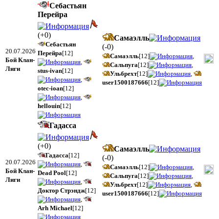
Себастьян
Перейра
(
+0
)
Самаэлль
Себастьян
(
-0
)
20.07.2026
Перейра
[12]
Самаэлль
[12]
,
Бой Клан-
,
Сальпуга
[12]
,
Лиги
stus-ivan
[12]
Ульбрехт
[12]
,
,
user1500187666
[12]
otec-ioan
[12]
,
hellouin
[12]
Гадасса
(
+0
)
Самаэлль
Гадасса
[12]
(
-0
)
20.07.2026
,
Самаэлль
[12]
,
Бой Клан-
Dead Pool
[12]
Сальпуга
[12]
,
Лиги
,
Ульбрехт
[12]
,
Доктор Стрэндж
[12]
user1500187666
[12]
,
Arh Michael
[12]