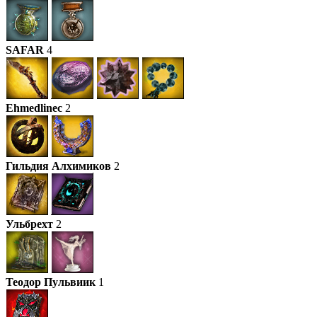
SAFAR
4
Ehmedlinec
2
Гильдия Алхимиков
2
Ульбрехт
2
Теодор Пульвиик
1