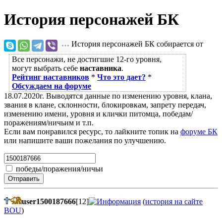
История персонажей БК
История персонажей БК собирается от
Все персонажи, не достигшие 12-го уровня,
могут выбрать себе
наставника
.
Рейтинг наставников
*
Что это дает?
*
Обсуждаем на форуме
18.07.2020г. Выводятся данные по изменению уровня, клана,
звания в клане, склонности, блокировкам, запрету передач,
изменению имени, уровня и клички питомца, победам/
поражениям/ничьим и т.п.
Если вам понравился ресурс, то лайкните топик на
форуме БК
или напишите ваши пожелания по улучшению.
победы/поражения/ничьи
Отправить
user1500187666
[12]
(
история на сайте
BOU
)