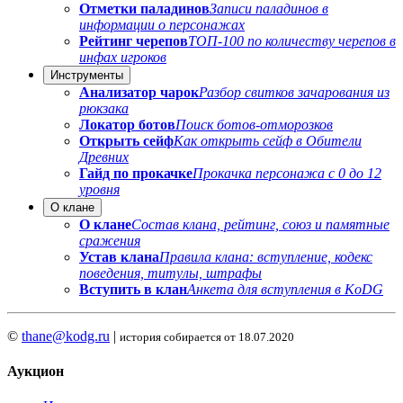
Отметки паладинов
Записи паладинов в
информации о персонажах
Рейтинг черепов
ТОП-100 по количеству черепов в
инфах игроков
Инструменты
Анализатор чарок
Разбор свитков зачарования из
рюкзака
Локатор ботов
Поиск ботов-отморозков
Открыть сейф
Как открыть сейф в Обители
Древних
Гайд по прокачке
Прокачка персонажа с 0 до 12
уровня
О клане
О клане
Состав клана, рейтинг, союз и памятные
сражения
Устав клана
Правила клана: вступление, кодекс
поведения, титулы, штрафы
Вступить в клан
Анкета для вступления в KoDG
©
thane@kodg.ru
|
история собирается от 18.07.2020
Аукцион