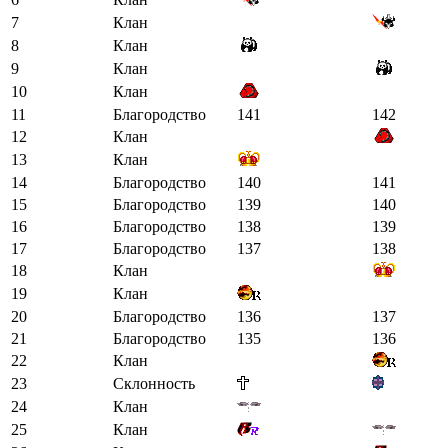
7
Клан
8
Клан
9
Клан
10
Клан
11
Благородство
141
142
12
Клан
13
Клан
14
Благородство
140
141
15
Благородство
139
140
16
Благородство
138
139
17
Благородство
137
138
18
Клан
19
Клан
20
Благородство
136
137
21
Благородство
135
136
22
Клан
23
Склонность
24
Клан
25
Клан