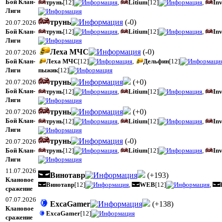
Бой Клан-
трунь
[12]
,
Litium
[12]
,
Inv
Лиги
трунь
(
-0
)
20.07.2026
Бой Клан-
трунь
[12]
,
Litium
[12]
,
Inv
Лиги
Леха МЧС
(
-0
)
20.07.2026
Бой Клан-
Леха МЧС
[12]
,
Дельфин
[12]
Лиги
пыжик
[12]
трунь
(
+0
)
20.07.2026
Бой Клан-
трунь
[12]
,
Litium
[12]
,
Inv
Лиги
трунь
(
+0
)
20.07.2026
Бой Клан-
трунь
[12]
,
Litium
[12]
,
Inv
Лиги
трунь
(
-0
)
20.07.2026
Бой Клан-
трунь
[12]
,
Litium
[12]
,
Inv
Лиги
11.07.2026
Винотавр
(
+193
)
Клановое
Винотавр
[12]
,
WEB
[12]
,
сражение
07.07.2026
ExcaGamer
(
+138
)
Клановое
ExcaGamer
[12]
сражение