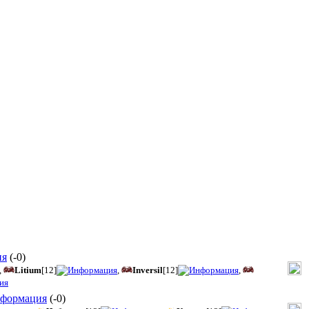
(
-0
)
,
Litium
[12]
,
Inversil
[12]
,
(
-0
)