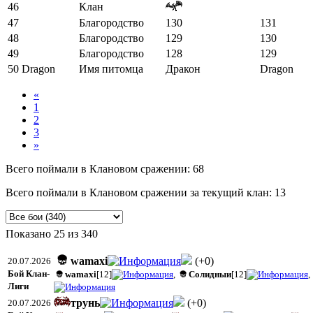
46
Клан
47
Благородство
130
131
48
Благородство
129
130
49
Благородство
128
129
50
Dragon
Имя питомца
Дракон
Dragon
«
1
2
3
»
Всего поймали в Клановом сражении: 68
Всего поймали в Клановом сражении за текущий клан: 13
Показано
25
из
340
wamaxi
(
+0
)
20.07.2026
Бой Клан-
wamaxi
[12]
,
Солидныи
[12]
,
Лиги
трунь
(
+0
)
20.07.2026