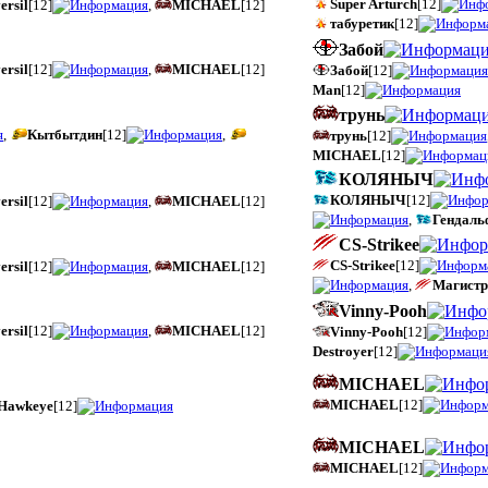
Super Arturch
[12]
ersil
[12]
,
MICHAEL
[12]
табуретик
[12]
Забой
ersil
[12]
,
MICHAEL
[12]
Забой
[12]
Man
[12]
трунь
,
Кытбытдин
[12]
,
трунь
[12]
MICHAEL
[12]
КОЛЯНЫЧ
КОЛЯНЫЧ
[12]
ersil
[12]
,
MICHAEL
[12]
,
Гендал
CS-Strikee
CS-Strikee
[12]
ersil
[12]
,
MICHAEL
[12]
,
Магистр
Vinny-Pooh
ersil
[12]
,
MICHAEL
[12]
Vinny-Pooh
[12]
Destroyer
[12]
MICHAEL
MICHAEL
[12]
Hawkeye
[12]
MICHAEL
MICHAEL
[12]