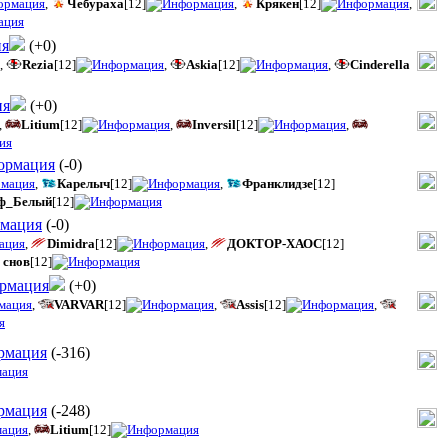
,
Чебураха
[12]
,
Крякен
[12]
,
(
+0
)
,
Rezia
[12]
,
Askia
[12]
,
Cinderella
(
+0
)
,
Litium
[12]
,
Inversil
[12]
,
(
-0
)
,
Карелыч
[12]
,
Франклидзе
[12]
ьф_Белый
[12]
(
-0
)
,
Dimidra
[12]
,
ДОКТОР-ХАОС
[12]
 снов
[12]
(
+0
)
,
VARVAR
[12]
,
Assis
[12]
,
(
-316
)
(
-248
)
,
Litium
[12]