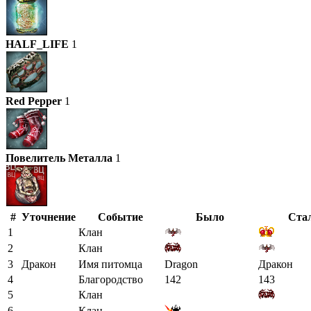
HALF_LIFE
1
Red Pepper
1
Повелитель Металла
1
#
Уточнение
Событие
Было
Ста
1
Клан
2
Клан
3
Дракон
Имя питомца
Dragon
Дракон
4
Благородство
142
143
5
Клан
6
Клан