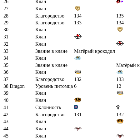
26
Клан
27
Клан
28
Благородство
134
135
29
Благородство
133
134
30
Клан
31
Клан
32
Клан
33
Звание в клане
Матёрый крокодил
34
Клан
35
Звание в клане
Матёрый к
36
Клан
37
Благородство
132
133
38
Dragon
Уровень питомца
6
12
39
Клан
40
Клан
41
Склонность
42
Благородство
131
132
43
Клан
44
Клан
45
Клан