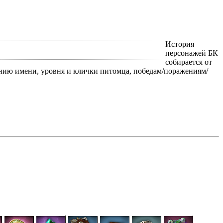
История
персонажей БК
собирается от
нению имени, уровня и клички питомца, победам/поражениям/