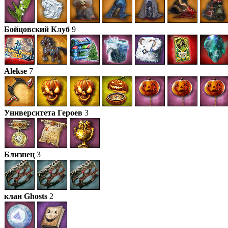
Бойцовский Клуб
9
Alekse
7
Университета Героев
3
Близнец
3
клан Ghosts
2