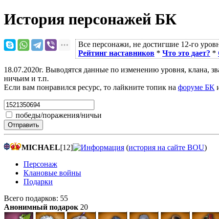
История персонажей БК
Все персонажи, не достигшие 12-го уровн
Рейтинг наставников
*
Что это дает?
*
18.07.2020г. Выводятся данные по изменению уровня, клана, з
ничьим и т.п.
Если вам понравился ресурс, то лайкните топик на
форуме БК
и
победы/поражения/ничьи
Отправить
MICHAEL
[12]
(
история на сайте BOU
)
Персонаж
Клановые войны
Подарки
Всего подарков: 55
Анонимный подарок
20