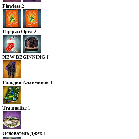
Flawless
2
Гордый Орел
2
NEW BEGINNING
1
Гильдия Алхимиков
1
Traumatize
1
Основатель Джек
1