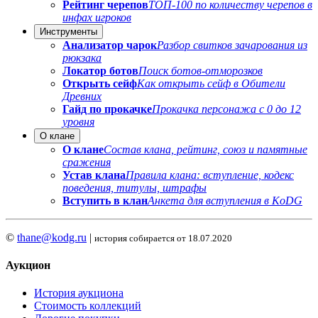
Рейтинг черепов
ТОП-100 по количеству черепов в
инфах игроков
Инструменты
Анализатор чарок
Разбор свитков зачарования из
рюкзака
Локатор ботов
Поиск ботов-отморозков
Открыть сейф
Как открыть сейф в Обители
Древних
Гайд по прокачке
Прокачка персонажа с 0 до 12
уровня
О клане
О клане
Состав клана, рейтинг, союз и памятные
сражения
Устав клана
Правила клана: вступление, кодекс
поведения, титулы, штрафы
Вступить в клан
Анкета для вступления в KoDG
©
thane@kodg.ru
|
история собирается от 18.07.2020
Аукцион
История аукциона
Стоимость коллекций