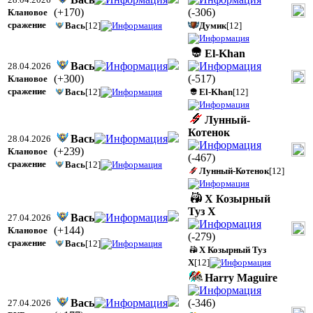
(
+170
)
(
-306
)
Клановое
сражение
Вась
[12]
Думик
[12]
El-Khan
Вась
28.04.2026
(
+300
)
(
-517
)
Клановое
сражение
Вась
[12]
El-Khan
[12]
Лунный-
Котенок
Вась
28.04.2026
(
+239
)
Клановое
(
-467
)
сражение
Вась
[12]
Лунный-Котенок
[12]
Х Козырный
Туз Х
Вась
27.04.2026
(
+144
)
Клановое
(
-279
)
сражение
Вась
[12]
Х Козырный Туз
Х
[12]
Harry Maguire
Вась
(
-346
)
27.04.2026