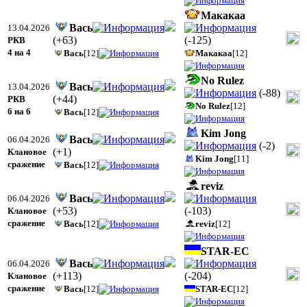
Макакаа
Вась
13.04.2026
(
+63
)
(
-125
)
РКВ
4 на 4
Вась
[12]
Макакаа
[12]
No Rulez
Вась
13.04.2026
(
-88
)
(
+44
)
РКВ
No Rulez
[12]
6 на 6
Вась
[12]
Kim Jong
Вась
06.04.2026
(
-2
)
(
+1
)
Клановое
Kim Jong
[11]
сражение
Вась
[12]
reviz
Вась
06.04.2026
(
+53
)
(
-103
)
Клановое
сражение
Вась
[12]
reviz
[12]
STAR-EC
Вась
06.04.2026
(
+113
)
(
-204
)
Клановое
сражение
Вась
[12]
STAR-EC
[12]