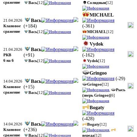
сражение
Вась
[12]
Солидныи
[12]
MICHAEL
Вась
21.04.2026
(
+184
)
(
-361
)
Клановое
сражение
Вась
[12]
MICHAEL
[12]
Vydok
Вась
21.04.2026
(
+91
)
(
-162
)
РКВ
6 на 6
Вась
[12]
Vydok
[12]
Gringoo
(
-29
)
Вась
14.04.2026
Gringoo
[12]
(
+15
)
Клановое
,
Рысь
сражение
Вась
[12]
(зверь Gringoo)
[6]
Bogaty
(
-428
)
Вась
14.04.2026
Bogaty
[12]
(
+236
)
Клановое
,
сражение
Вась
[12]
вереда
[12]