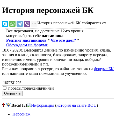
История персонажей БК
История персонажей БК собирается от
Все персонажи, не достигшие 12-го уровня,
могут выбрать себе
наставника
.
Рейтинг наставников
*
Что это дает?
*
Обсуждаем на форуме
18.07.2020г. Выводятся данные по изменению уровня, клана,
звания в клане, склонности, блокировкам, запрету передач,
изменению имени, уровня и клички питомца, победам/
поражениям/ничьим и т.п.
Если вам понравился ресурс, то лайкните топик на
форуме БК
или напишите ваши пожелания по улучшению.
победы/поражения/ничьи
Отправить
Вась
[12]
(
история на сайте BOU
)
Персонаж