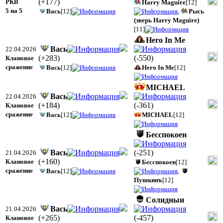
(
+177
)
РКВ
Harry Maguire
[12]
5 на 5
Вась
[12]
,
Рысь
(зверь Harry Maguire)
[11]
Hero In Me
Вась
22.04.2026
(
+283
)
(
-550
)
Клановое
сражение
Вась
[12]
Hero In Me
[12]
MICHAEL
Вась
22.04.2026
(
+184
)
(
-361
)
Клановое
сражение
Вась
[12]
MICHAEL
[12]
Бесспокоен
Вась
(
-251
)
21.04.2026
(
+160
)
Клановое
Бесспокоен
[12]
сражение
Вась
[12]
,
Пушкинъ
[12]
Солидныи
Вась
21.04.2026
(
+265
)
(
-457
)
Клановое