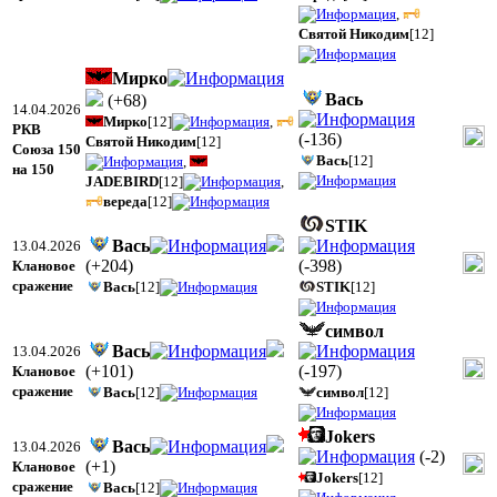
,
Святой Никодим
[12]
Мирко
Вась
(
+68
)
14.04.2026
Мирко
[12]
,
РКВ
(
-136
)
Святой Никодим
[12]
Союза 150
Вась
[12]
,
на 150
JADEBIRD
[12]
,
вереда
[12]
STIK
Вась
13.04.2026
(
+204
)
(
-398
)
Клановое
сражение
Вась
[12]
STIK
[12]
символ
Вась
13.04.2026
(
+101
)
(
-197
)
Клановое
сражение
Вась
[12]
символ
[12]
Jokers
Вась
13.04.2026
(
-2
)
(
+1
)
Клановое
Jokers
[12]
сражение
Вась
[12]