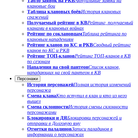
Табло заявок на РКВ
Актуальные заявки на
клановые бои
Таблица клановых боёв
История клановых
сражений
Получаемый рейтинг в КВ
Рейтинг, получаемый
кланами в клановых войнах
Рейтинг по соклановцам
Таблица рейтинга по
клановым нападениям
Рейтинг кланов по КС и РКВ
Сводный рейтинг
кланов по КС и РКВ
Рейтинг ТОП-кланов
Рейтинг ТОП-кланов в КВ
по сезонам
Нападения на свой пантеон
Список кланов,
нападающих на свой пантеон в КВ
Персонажи
История персонажей
Полная история изменений
персонажа
Смена клана
Кто вступил в клан и кто из него
вышел
Смена склонности
История смены склонности
персонажами
Блокировки и ДЯ
Блокировки персонажей и
отправки в Долговую яму
Отметки паладинов
Записи паладинов в
информации о персонажах