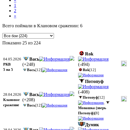
«
1
2
»
Всего поймали в Клановом сражении: 6
Показано
25
из
224
Rok
Вась
04.05.2026
(
+248
)
(
-494
)
РКВ
5 на 5
Вась
[12]
Rok
[12]
Потопуф
(
-408
)
Вась
28.04.2026
Потопуф
[12]
(
+208
)
Клановое
,
сражение
Вась
[12]
Монашка (зверь
Потопуф)
[8]
Думик
Вась
28.04.2026