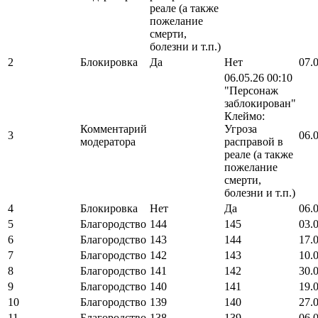
реале (а также
пожелание
смерти,
болезни и т.п.)
2
Блокировка
Да
Нет
07.
06.05.26 00:10
"Персонаж
заблокирован"
Клеймо:
Комментарий
Угроза
3
06.
модератора
расправой в
реале (а также
пожелание
смерти,
болезни и т.п.)
4
Блокировка
Нет
Да
06.
5
Благородство
144
145
03.
6
Благородство
143
144
17.
7
Благородство
142
143
10.
8
Благородство
141
142
30.
9
Благородство
140
141
19.
10
Благородство
139
140
27.
11
Благородство
138
139
06.