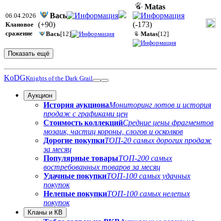
Matas
Вась
06.04.2026
(
+90
)
(
-173
)
Клановое
сражение
Вась
[12]
Matas
[12]
Показать ещё
KoDG
Knights of the Dark Grail
Аукцион
История аукциона
Мониторинг лотов и история
продаж с графиками цен
Стоимость коллекций
Средние цены фрагментов
мозаик, частиц короны, слогов и осколков
Дорогие покупки
ТОП-20 самых дорогих продаж
за месяц
Популярные товары
ТОП-200 самых
востребованных товаров за месяц
Удачные покупки
ТОП-100 самых удачных
покупок
Нелепые покупки
ТОП-100 самых нелепых
покупок
Кланы и КВ